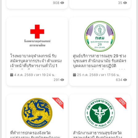
908
35
โรงพยาบาลจุฬาลงกรณ์ รับ
ศูนย์บริการสาธารณสุข 29 ช่วง
สมัครบุคลากรประจำ ตำแหน่ง
นุชเนตร สำนักอนามัย รับสมัคร
เจ้าหน้าที่บริหารงานทั่วไป 1
บุคคลภายนอกช่วยปฏิบัติ
อัตรา เงินเดือน 17,000 บาท
ราชการ 2 อัตรา จ้างวันละ 682
4 ส.ค. 2569 เวลา 19:24 น.
25 ก.ค. 2569 เวลา 17:56 น.
ตั้งแต่บัดนี้ - 18 ส.ค. 2569
-825 บาท ตั้งแต่วันที่ 21 ก.ค. -
291
634
14 ส.ค. 2569
ที่ทำการปกครองจังหวัด
สํานักงานสาธารณสุขจังหวัด
แม่ฮ่องสอน รับสมัครพนักงาน
สุราษฎร์ธานี รับสมัครลูกจ้าง