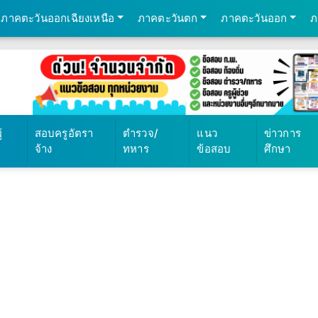
ภาคตะวันออกเฉียงเหนือ
ภาคตะวันตก
ภาคตะวันออก
ภ
้
สอบครูอัตรา
ตำรวจ/
แนว
ข่าวการ
จ้าง
ทหาร
ข้อสอบ
ศึกษา