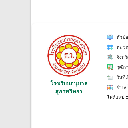
หัวข้
หมวด
จังหว
วุฒิก
วันที่
โรงเรียนอนุบาล
ผ่าน/ไ
สุภาพวิทยา
ไฟล์แนป :