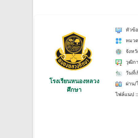
หัวข้
หมวด
จังหว
วุฒิก
วันที่
โรงเรียนหนองหลวง
ผ่าน/ไ
ศึกษา
ไฟล์แนป :