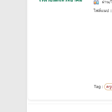
ผ่าน/ไ
ไฟล์แนป :
Tag :
คร