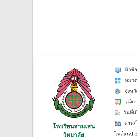
หัวข้
หมวด
จังหว
วุฒิก
วันที่เ
ผ่าน/ไ
โรงเรียนสามเสน
ไฟล์แนป :
วิทยาลัย