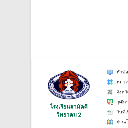
หัวข้
หมวด
จังหว
วุฒิก
โรงเรียนสามัคคี
วันที่
วิทยาคม 2
ผ่าน/ไ