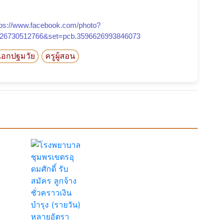
tps://www.facebook.com/photo?
626730512766&set=pcb.3596626993846073
ูเอกปฐมวัย
ครูผู้สอน