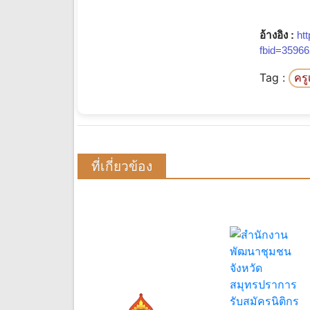
อ้างอิง :
ht
fbid=3596
Tag :
คร
ที่เกี่ยวข้อง