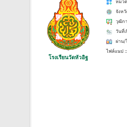
หมวด
จังหว
วุฒิก
วันที่
ผ่าน/ไ
ไฟล์แนป :
โรงเรียนวัดหัวอิฐ