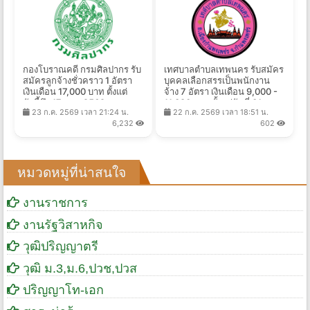
กองโบราณคดี กรมศิลปากร รับ
เทศบาลตําบลเทพนคร รับสมัคร
สมัครลูกจ้างชั่วคราว 1 อัตรา
บุคคลเลือกสรรเป็นพนักงาน
เงินเดือน 17,000 บาท ตั้งแต่
จ้าง 7 อัตรา เงินเดือน 9,000 -
บัดนี้ถึง 17 ส.ค. 2569
11,380 บาท ตั้งแต่วันที่ 31 ก.ค.
23 ก.ค. 2569 เวลา 21:24 น.
22 ก.ค. 2569 เวลา 18:51 น.
- 10 ส.ค. 2569
6,232
602
หมวดหมู่ที่น่าสนใจ
งานราชการ
งานรัฐวิสาหกิจ
วุฒิปริญญาตรี
วุฒิ ม.3,ม.6,ปวช,ปวส
ปริญญาโท-เอก