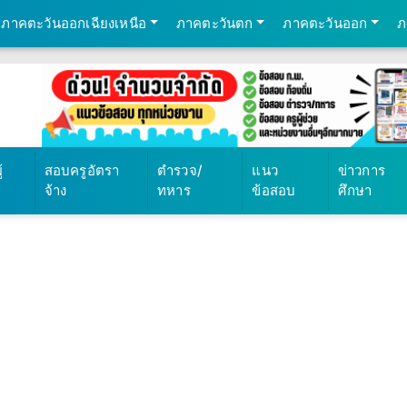
ภาคตะวันออกเฉียงเหนือ
ภาคตะวันตก
ภาคตะวันออก
ภ
้
สอบครูอัตรา
ตำรวจ/
แนว
ข่าวการ
จ้าง
ทหาร
ข้อสอบ
ศึกษา