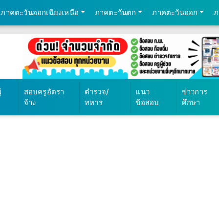
ภาคตะวันออกเฉียงเหนือ
ภาคตะวันตก
ภาคตะวันออก
ภ
้
สอบครูอัตรา
ตำรวจ/
แนว
ข่าวการ
จ้าง
ทหาร
ข้อสอบ
ศึกษา