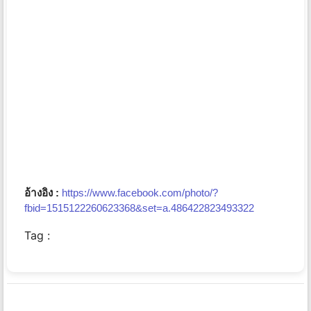
อ้างอิง :
https://www.facebook.com/photo/?
fbid=1515122260623368&set=a.486422823493322
Tag :