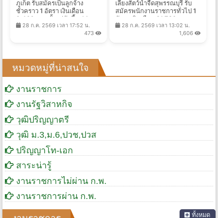
ภูเก็ต รับสมัครเป็นลูกจ้าง
เลี้ยงสัตว์น้ำจืดสุพรรณบุรี รับ
ชั่วคราว 1 อัตรา เงินเดือน
สมัครพนักงานราชการทั่วไป 1
9,400 บาท ตั้งแต่บัดนี้ - 14
อัตรา เงินเดือน 21,780 บาท
28 ก.ค. 2569 เวลา 17:52 น.
28 ก.ค. 2569 เวลา 13:02 น.
ส.ค. 2569
ตั้งแต่วันที่ 10 - 19 ส.ค. 2569
473
1,606
หมวดหมู่ที่น่าสนใจ
งานราชการ
งานรัฐวิสาหกิจ
วุฒิปริญญาตรี
วุฒิ ม.3,ม.6,ปวช,ปวส
ปริญญาโท-เอก
สาระน่ารู้
งานราชการไม่ผ่าน ก.พ.
งานราชการผ่าน ก.พ.
ทั้งหมด
งานราชการ