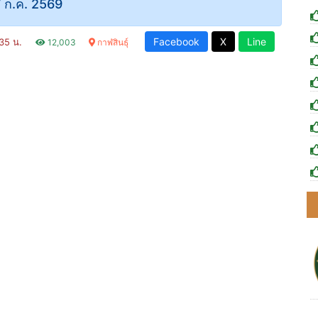
 ก.ค. 2569
Facebook
X
Line
:35 น.
12,003
กาฬสินธุ์