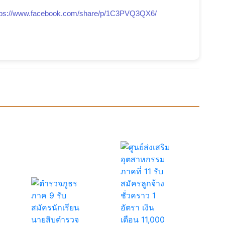
tps://www.facebook.com/share/p/1C3PVQ3QX6/