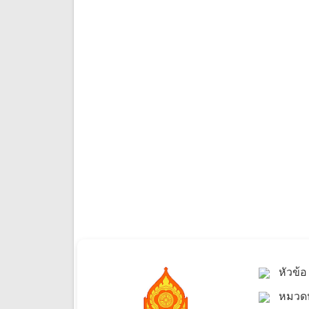
หัวข้
หมวดห