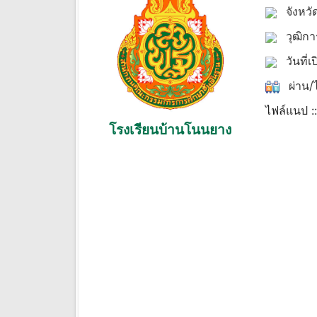
จังหวั
วุฒิก
วันที่เ
ผ่าน/ไ
ไฟล์แนป :
โรงเรียนบ้านโนนยาง