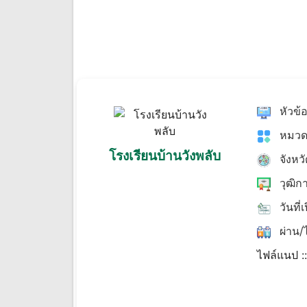
หัวข้
หมวด
โรงเรียนบ้านวังพลับ
จังหว
วุฒิก
วันที่
ผ่าน/ไ
ไฟล์แนป :