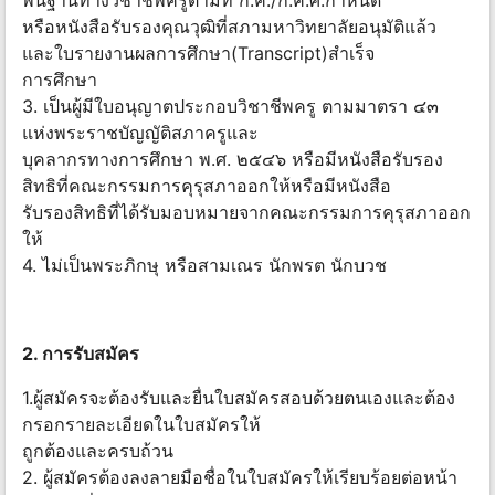
พื้นฐานทางวิชาชีพครูตามที่ ก.ค./ก.ค.ศ.กำหนด
หรือหนังสือรับรองคุณวุฒิที่สภามหาวิทยาลัยอนุมัติแล้ว
และใบรายงานผลการศึกษา(Transcript)สำเร็จ
การศึกษา
3. เป็นผู้มีใบอนุญาตประกอบวิชาชีพครู ตามมาตรา ๔๓
แห่งพระราชบัญญัติสภาครูและ
บุคลากรทางการศึกษา พ.ศ. ๒๕๔๖ หรือมีหนังสือรับรอง
สิทธิที่คณะกรรมการคุรุสภาออกให้หรือมีหนังสือ
รับรองสิทธิที่ได้รับมอบหมายจากคณะกรรมการคุรุสภาออก
ให้
4. ไม่เป็นพระภิกษุ หรือสามเณร นักพรต นักบวช
2. การรับสมัคร
1.ผู้สมัครจะต้องรับและยื่นใบสมัครสอบด้วยตนเองและต้อง
กรอกรายละเอียดในใบสมัครให้
ถูกต้องและครบถ้วน
2. ผู้สมัครต้องลงลายมือชื่อในใบสมัครให้เรียบร้อยต่อหน้า