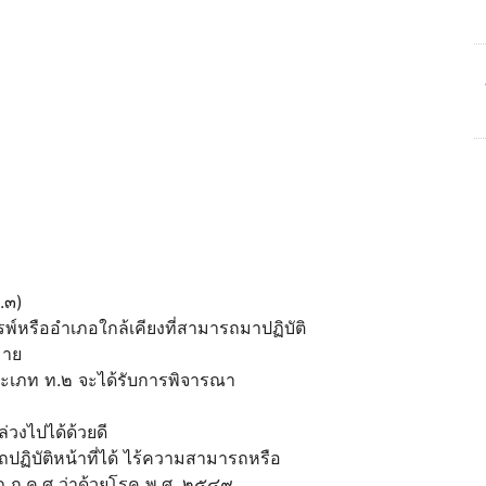
.๓)
รพ์หรืออำเภอใกล้เคียงที่สามารถมาปฏิบัติ
มาย
ระเภท ท.๒ จะได้รับการพิจารณา
ล่วงไปได้ด้วยดี
ถปฏิบัติหน้าที่ได้ ไร้ความสามารถหรือ
ฎ ก.ค.ศ ว่าด้วยโรค พ.ศ. ๒๕๔๙