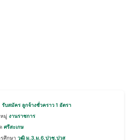
อ
รับสมัคร ลูกจ้างชั่วคราว 1 อัตรา
หมู่
งานราชการ
ัด
ศรีสะเกษ
ารศึกษา
วุฒิ ม.3,ม.6,ปวช,ปวส