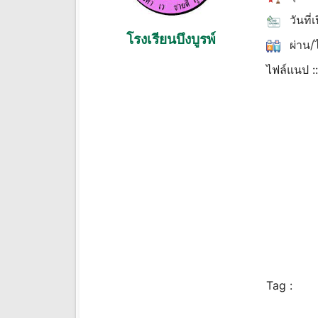
วันที่
โรงเรียนบึงบูรพ์
ผ่าน/ไ
ไฟล์แนป :
Tag :