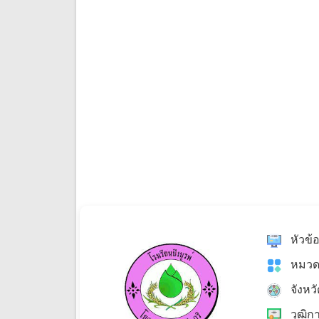
หัวข้
หมวด
จังหว
วุฒิก