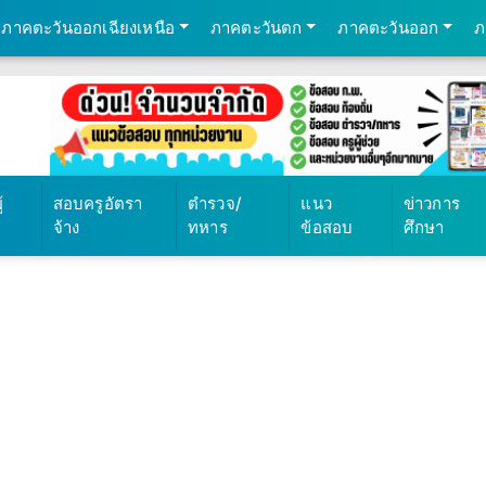
ภาคตะวันออกเฉียงเหนือ
ภาคตะวันตก
ภาคตะวันออก
ภ
569
้
สอบครูอัตรา
ตำรวจ/
แนว
ข่าวการ
จ้าง
ทหาร
ข้อสอบ
ศึกษา