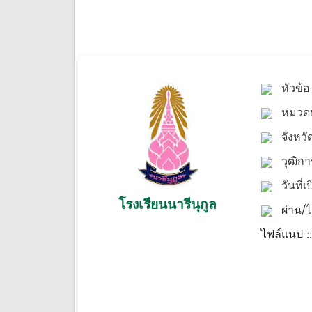
หัวข้
หมวดห
จังหวั
วุฒิก
วันที่เ
โรงเรียนนารีนุกูล
ผ่าน/ไ
ไฟล์แนป :