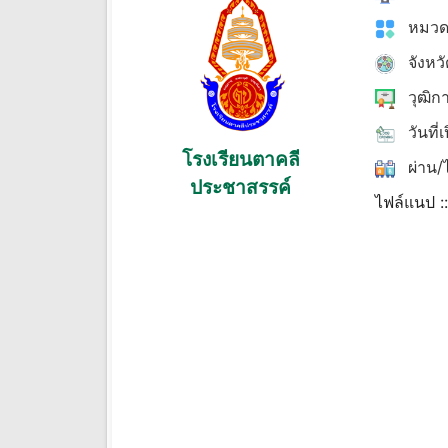
หมวด
จังหว
วุฒิก
วันที่
โรงเรียนตาคลี
ผ่าน/ไ
ประชาสรรค์
ไฟล์แนป :