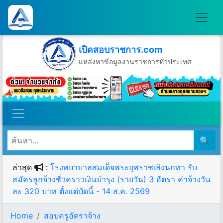
เปิดสอบราชการ.com
แหล่งหาข้อมูลงานราชการทั่วประเทศ
วันเสาร์ที่ 8 เดือนสิงหาคม พ.ศ.2569
🔍
ล่าสุด
:
โรงพยาบาลสมเด็จพระยุพราชเลิงนกทา รับ
สมัครลูกจ้างชั่วคราวเงินบํารุง (รายวัน) 3 อัตรา ค่าจ้างวัน
ละ 320 บาท ตั้งแต่บัดนี้ - 14 ส.ค. 2569
Home
สอบครูอัตราจ้าง