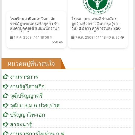
โรงเรียนสาธิตมหาวิทยาลัย
โรงพยาบาลตาคลี รับสมัคร
ราชภัฏพระนครศรีอยุธยา รับ
ลูกจ้างชั่วคราวเงินบํารุง (ราย
สมัครบุคคลเข้าเป็นพนักงาน 1
วัน) 3 อัตรา ค่าจ้างวันละ 350
อัตรา เงินเดือน 28,000 บาท
บาท ตั้งแต่บัดนี้ - 13 ส.ค. 2569
1 ส.ค. 2569 เวลา 18:58 น.
7 ส.ค. 2569 เวลา 18:40 น.
86
ตั้งแต่บัดนี้ - 13 ส.ค. 2569
550
หมวดหมู่ที่น่าสนใจ
งานราชการ
งานรัฐวิสาหกิจ
วุฒิปริญญาตรี
วุฒิ ม.3,ม.6,ปวช,ปวส
ปริญญาโท-เอก
สาระน่ารู้
งานราชการไม่ผ่าน ก.พ.