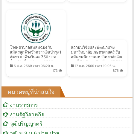
โรงพยาบาลแหลมฉบัง รับ
สถาบันวิจัยและพัฒนาแห่ง
สมัครลูกจ้างชั่วคราวเงินบำรุง 1
มหาวิทยาลัยเกษตรศาสตร์ รับ
อัตรา ค่าจ้างวันละ 750 บาท
สมัครพนักงานมหาวิทยาลัยเงิน
ตั้งแต่บัดนี้ - 14 ส.ค. 2569
รายได้ 1 อัตรา เงินเดือน 17,500
5 ส.ค. 2569 เวลา 06:20 น.
17 ก.ค. 2569 เวลา 10:06 น.
บาท ตั้งแต่บัดนี้ถึง 27 ส.ค.
173
876
2569
หมวดหมู่ที่น่าสนใจ
งานราชการ
งานรัฐวิสาหกิจ
วุฒิปริญญาตรี
วุฒิ ม.3,ม.6,ปวช,ปวส