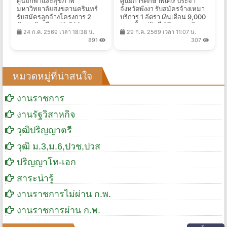
ศูนย์กีฬาและสุขภาพ
ศูนย์การศึกษาพิเศษ ประจำ
มหาวิทยาลัยสงขลานครินทร์
จังหวัดพังงา รับสมัครจ้างเหมา
รับสมัครลูกจ้างโครงการ 2
บริการ 1 อัตรา เงินเดือน 9,000
อัตรา เงินเดือน 13,500 บาท
บาท ตั้งแต่วันที่ 27 ก.ค. - 7
24 ก.ค. 2569 เวลา 18:38 น.
29 ก.ค. 2569 เวลา 11:07 น.
ตั้งแต่บัดนี้ - 24 ส.ค. 2569
ส.ค. 2569
891
307
หมวดหมู่ที่น่าสนใจ
งานราชการ
งานรัฐวิสาหกิจ
วุฒิปริญญาตรี
วุฒิ ม.3,ม.6,ปวช,ปวส
ปริญญาโท-เอก
สาระน่ารู้
งานราชการไม่ผ่าน ก.พ.
งานราชการผ่าน ก.พ.