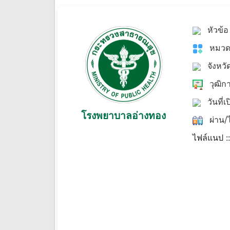
หัวข้
หมวด
จังหวั
วุฒิก
วันที่เ
โรงพยาบาลอ่างทอง
ผ่าน/ไ
ไฟล์แนป :