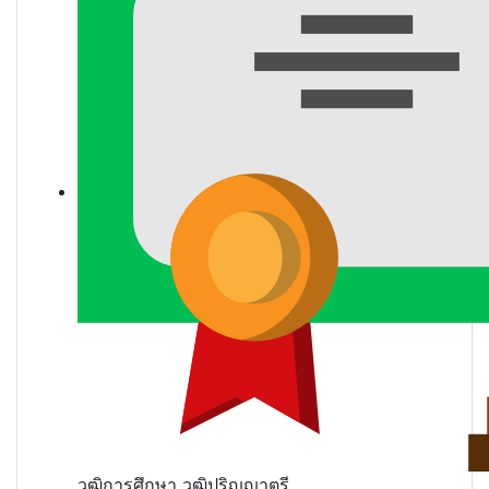
วุฒิการศึกษา
วุฒิปริญญาตรี