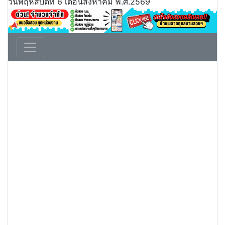
วันพฤหัสบดีที่ 6 เดือนสิงหาคม พ.ศ.2569