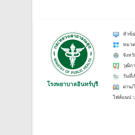
หัวข้
หมวด
จังหว
วุฒิก
วันที่
โรงพยาบาลอินทร์บุรี
ผ่าน/ไ
ไฟล์แนป :