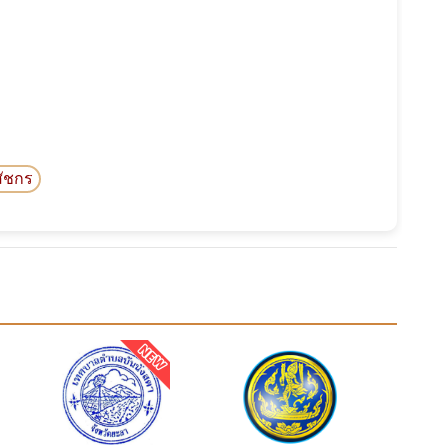
สัชกร