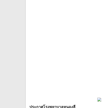
ประกาศโรงพยาบาลหนองฮี