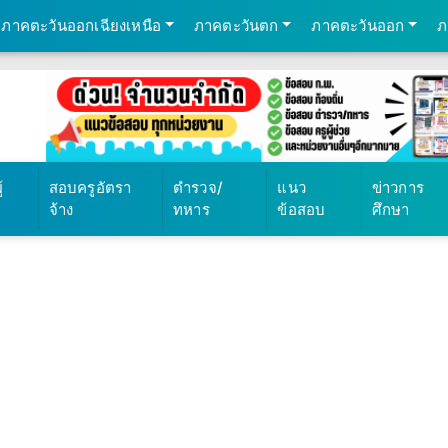
ภาคตะวันออกเฉียงเหนือ
ภาคตะวันตก
ภาคตะวันออก
ภ
้
สอบครูอัตรา
ตำรวจ/
แนว
ข่าวการ
จ้าง
ทหาร
ข้อสอบ
ศึกษา