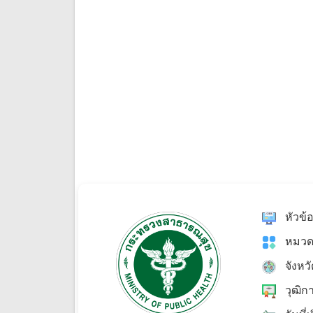
หัวข้
หมวด
จังหว
วุฒิก