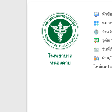
หัวข้
หมวด
จังหว
วุฒิก
วันที่
โรงพยาบาล
ผ่าน/ไ
หนองคาย
ไฟล์แนป :