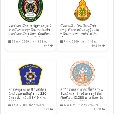
มหาวิทยาลัยราชภัฏเพชรบูรณ์
คัดมาแล้ว!! โรงเรียนสังกัด
รับสมัครบรรจุพนักงานประจำ
สพฐ. เปิดรับสมัครครูผู้สอน/
มหาวิทยาลัย 1 อัตรา เงินเดือน
พนักงานราชการทั่วไป เงิน
21,410 บาท ตั้งแต่วันที่ 27 ก.ค.
เดือน 9,000 - 21,780 บาท
26 ก.ค. 2569 เวลา 11:38 น.
7 ก.พ. 2569 เวลา 14:16 น.
- 13 ส.ค. 2569
จำนวนหลายอัตรา หลาย
647
60,549
จังหวัด ทั่วประเทศ เช็คได้เลยที่
นี่
ตำรวจภูธรภาค 8 รับสมัคร
สำนักงานสรรพากรพื้นที่ลำพูน
นักเรียนนายสิบตำรวจ 220
รับสมัครลูกจ้างชั่วคราว 1 อัตรา
อัตรา ตั้งแต่วันที่ 8-19 ส.ค.
เงินเดือน 13,380 บาท ตั้งแต่วัน
2569
ที่ 3 -25 ส.ค. 2569
1 ส.ค. 2569 เวลา 12:44 น.
17 ก.ค. 2569 เวลา 22:48 น.
323
1,608