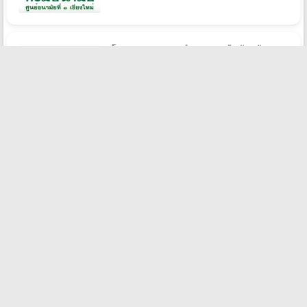
โรงพยาบาลชุมชนตำบลดอนแก้ว รับสมัคร
บุคคลจ้างเหมาบริการ 1 อัตรา เงินเดือน
9,000 บาท ตั้งแต่บัดนี้ - 14 ส.ค. 2569
2026/08/06
สํานักงานสาธารณสุขจังหวัดปทุมธานี รับสมัคร
พนักงานราชการทั่วไป 1 อัตรา เงินเดือน
21,780 บาท ตั้งแต่วันที่ 20 - 28 ส.ค. 2569
2026/08/06
เทศบาลตําบลบันนังสตา รับสมัครบุคคล
เลือกสรรเป็นพนักงานจ้าง 1 อัตรา เงินเดือน
11,380 - 14,600 บาท ตั้งแต่วันที่ 13 - 25 ส.ค.
2569