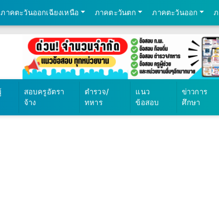
ภาคตะวันออกเฉียงเหนือ
ภาคตะวันตก
ภาคตะวันออก
ภ
569
้
สอบครูอัตรา
ตำรวจ/
แนว
ข่าวการ
จ้าง
ทหาร
ข้อสอบ
ศึกษา