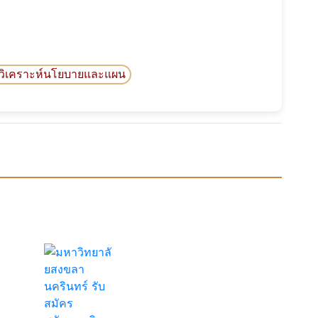
กวิเคราะห์นโยบายและแผน