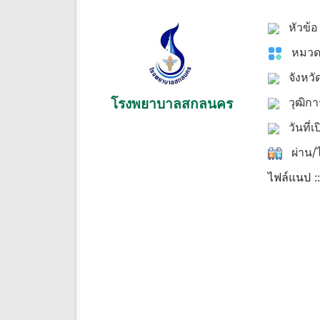
หัวข้
หมวด
จังหวั
โรงพยาบาลสกลนคร
วุฒิก
วันที่เ
ผ่าน/ไ
ไฟล์แนป :