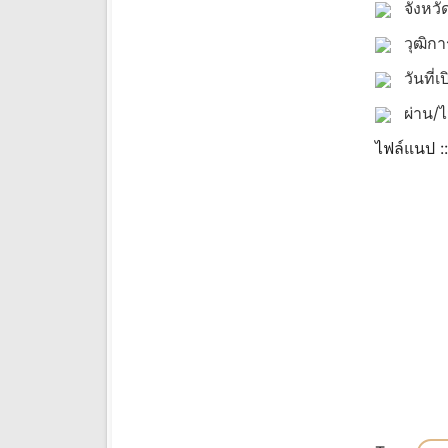
จังหวั
วุฒิก
วันที่เ
ผ่าน/ไ
ไฟล์แนป :