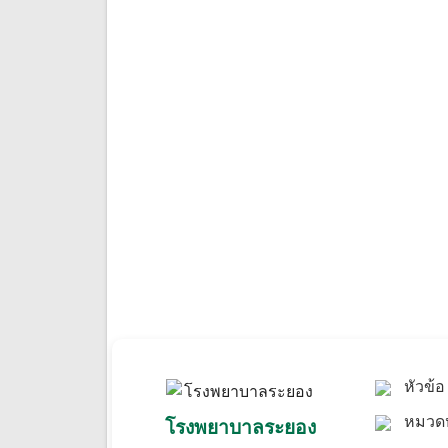
หัวข้
หมวดห
โรงพยาบาลระยอง