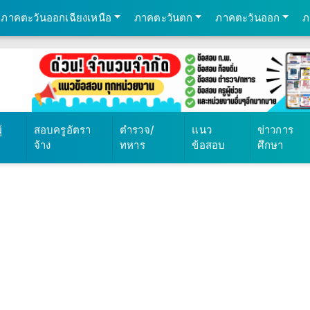
ภาคตะวันออกเฉียงเหนือ
ภาคตะวันตก
ภาคตะวันออก
ภ
้
สอบครูอัตรา
ตำรวจ/
แนว
ข่าวการ
จ้าง
ทหาร
ข้อสอบ
ศึกษา