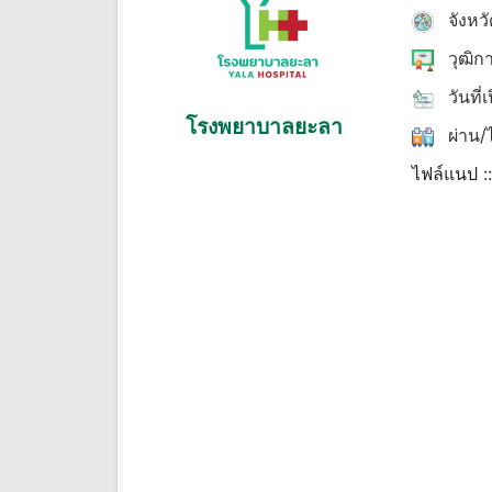
จังหว
วุฒิก
วันที่
โรงพยาบาลยะลา
ผ่าน/ไ
ไฟล์แนป :