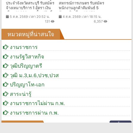
สำนักงานส่งเสริมการเรียนรู้
ธนาคารเพื่อการเกษตรและ
ประจำจังหวัดสระบุรี รับสมัคร
สหกรณ์การเกษตร รับสมัคร
จ้างเหมาบริการ 1 อัตรา เงิน
พนักงานลูกค้าสัมพันธ์ 5
เดือน 11,680 บาท ตั้งแต่วันที่
อัตรา เงินเดือน 18,150 บาท
5 ส.ค. 2569 เวลา 20:52 น.
4 ส.ค. 2569 เวลา 18:15 น.
7-19 ส.ค. 2569
ตั้งแต่วันที่ 4 - 14 ส.ค. 2569
131
6,357
หมวดหมู่ที่น่าสนใจ
งานราชการ
งานรัฐวิสาหกิจ
วุฒิปริญญาตรี
วุฒิ ม.3,ม.6,ปวช,ปวส
ปริญญาโท-เอก
สาระน่ารู้
งานราชการไม่ผ่าน ก.พ.
งานราชการผ่าน ก.พ.
ทั้งหมด