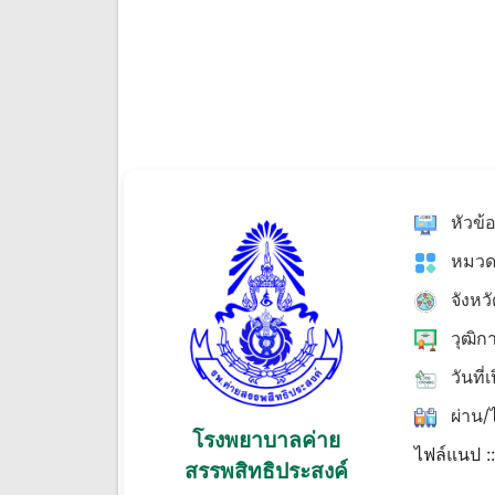
หัวข้
หมวด
จังหว
วุฒิก
วันที่
ผ่าน/ไ
โรงพยาบาลค่าย
ไฟล์แนป :
สรรพสิทธิประสงค์