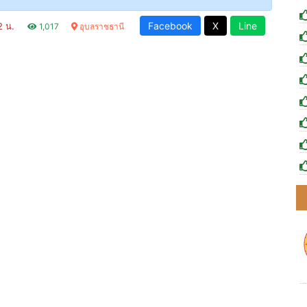
Facebook
X
Line
02 น.
1,017
อุบลราชธานี