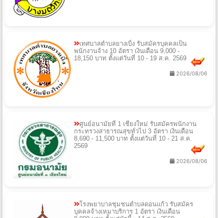
เทศบาลตำบลยางเบิ้ง รับสมัครบุคคลเป็น
พนักงานจ้าง 10 อัตรา เงินเดือน 9,000 -
18,150 บาท ตั้งแต่วันที่ 10 - 19 ส.ค. 2569
2026/08/06
ศูนย์อนามัยที่ 1 เชียงใหม่ รับสมัครพนักงาน
กระทรวงสาธารณสุขทั่วไป 3 อัตรา เงินเดือน
8,690 - 11,500 บาท ตั้งแต่วันที่ 10 - 21 ส.ค.
2569
2026/08/06
โรงพยาบาลชุมชนตำบลดอนแก้ว รับสมัคร
บุคคลจ้างเหมาบริการ 1 อัตรา เงินเดือน