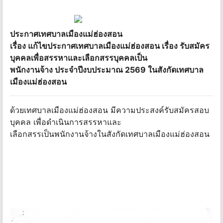
ประกาศเทศบาลเมืองแม่ฮ่องสอน
เรื่อง แก้ไขประกาศเทศบาลเมืองแม่ฮ่องสอน เรื่อง รับสมัคร
บุคคลเพื่อสรรหาและเลือกสรรบุคคลเป็น
พนักงานจ้าง ประจำปีงบประมาณ 2569 ในสังกัดเทศบาล
เมืองแม่ฮ่องสอน
ด้วยเทศบาลเมืองแม่ฮ่องสอน มีความประสงค์รับสมัครสอบ
บุคคล เพื่อดำเนินการสรรหาและ
เลือกสรรเป็นพนักงานจ้างในสังกัดเทศบาลเมืองแม่ฮ่องสอน