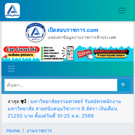
เปิดสอบราชการ.com
แหล่งหาข้อมูลงานราชการทั่วประเทศ
วันศุกร์ที่ 7 เดือนสิงหาคม พ.ศ.2569
🔍
ล่าสุด
:
มหาวิทยาลัยธรรมศาสตร์ รับสมัครพนักงาน
มหาวิทยาลัย สายสนับสนุนวิชาการ 8 อัตรา เงินเดือน
21,250 บาท ตั้งแต่วันที่ 10-25 ส.ค. 2569
Home
งานราชการ