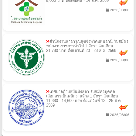
9,000 บาท ตั้งแต่บัดนี้ - 14 ส.ค. 2569
2026/08/06
สํานักงานสาธารณสุขจังหวัดปทุมธานี รับสมัคร
พนักงานราชการทั่วไป 1 อัตรา เงินเดือน
21,780 บาท ตั้งแต่วันที่ 20 - 28 ส.ค. 2569
2026/08/06
เทศบาลตําบลบันนังสตา รับสมัครบุคคล
เลือกสรรเป็นพนักงานจ้าง 1 อัตรา เงินเดือน
11,380 - 14,600 บาท ตั้งแต่วันที่ 13 - 25 ส.ค.
2569
2026/08/06