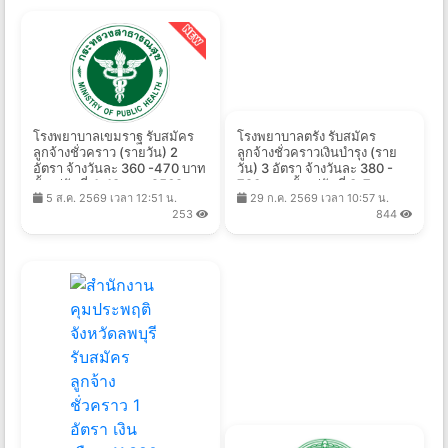
โรงพยาบาลเขมราฐ รับสมัคร
โรงพยาบาลตรัง รับสมัคร
ลูกจ้างชั่วคราว (รายวัน) 2
ลูกจ้างชั่วคราวเงินบำรุง (ราย
อัตรา จ้างวันละ 360 -470 บาท
วัน) 3 อัตรา จ้างวันละ 380 -
ตั้งแต่วันที่ 4-18 ส.ค. 2569
790 บาท ตั้งแต่วันที่ 3-7 ส.ค.
5 ส.ค. 2569 เวลา 12:51 น.
29 ก.ค. 2569 เวลา 10:57 น.
2569
253
844