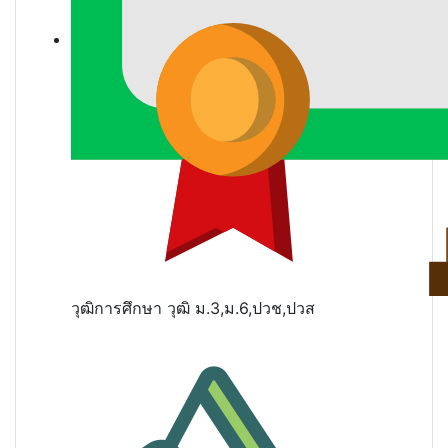
วุฒิการศึกษา
วุฒิ ม.3,ม.6,ปวช,ปวส