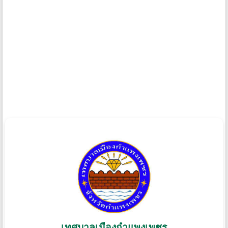
เทศบาลเมืองกําแพงเพชร