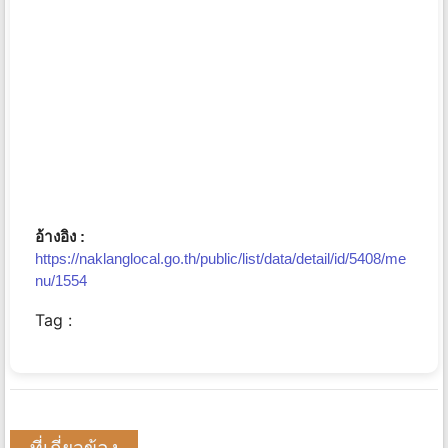
อ้างอิง :
https://naklanglocal.go.th/public/list/data/detail/id/5408/me
nu/1554
Tag :