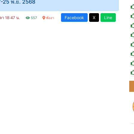
17-25 พ.ย. 2568
Facebook
X
Line
วลา 18:47 น.
557
พังงา