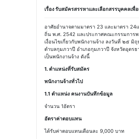
เรื่อง
รับ
สมัคร
สรรหา
และเลือกสรร
บุคคล
เพื่อ
อาศัยอํานาจตามมาตรา 23 และมาตรา 24แห่
ถิ่น พ.ศ. 2542 และประกาศคณะกรรมการพนั
เงื่อนไขเกี่ยวกับพนักงานจ้าง ลงวันที่ ๒๕ มิ
ตําบลกุมภวาปี อําเภอกุมภวาปี จังหวัดอุดร
เป็นพนักงานจ้าง ดังนี้
1.
ตําแหน่ง
ที่รับสมัคร
พนักงาน
จ้าง
ทั่วไป
1.1 ตําแหน่ง คนงานบันทึกข้อมูล
จํานวน 1อัตรา
อัตรา
ค่า
ตอบแทน
ได้รับค่าตอบแทนเดือนละ 9,000 บาท