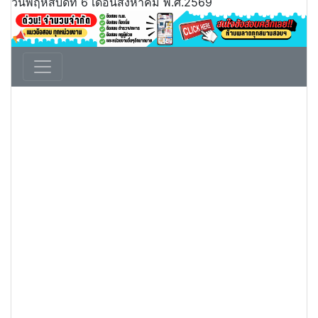
วันพฤหัสบดีที่ 6 เดือนสิงหาคม พ.ศ.2569