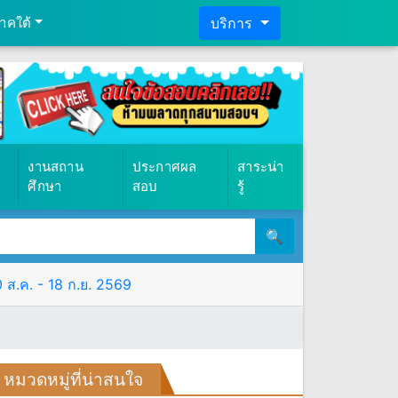
าคใต้
บริการ
งานสถาน
ประกาศผล
สาระน่า
ศึกษา
สอบ
รู้
🔍
 ส.ค. - 18 ก.ย. 2569
หมวดหมู่ที่น่าสนใจ