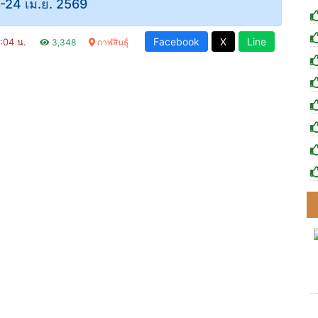
20-24 เม.ย. 2569
Facebook
X
Line
3:04 น.
3,348
กาฬสินธุ์