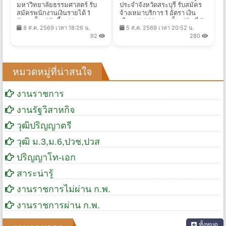
มหาวิทยาลัยธรรมศาสตร์ รับ
ประจำจังหวัดสระบุรี รับสมัคร
สมัครพนักงานเงินรายได้ 1
จ้างเหมาบริการ 1 อัตรา เงิน
อัตรา ตั้งแต่บัดนี้ - 14 ส.ค.
เดือน 11,680 บาท ตั้งแต่วันที่ 7-
8 ส.ค. 2569 เวลา 18:26 น.
5 ส.ค. 2569 เวลา 20:52 น.
2569
19 ส.ค. 2569
92
280
หมวดหมู่ที่น่าสนใจ
งานราชการ
งานรัฐวิสาหกิจ
วุฒิปริญญาตรี
วุฒิ ม.3,ม.6,ปวช,ปวส
ปริญญาโท-เอก
สาระน่ารู้
งานราชการไม่ผ่าน ก.พ.
งานราชการผ่าน ก.พ.
ทั้งหมด