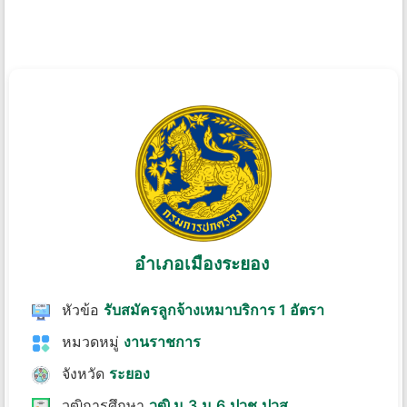
อําเภอเมืองระยอง
หัวข้อ
รับสมัครลูกจ้างเหมาบริการ 1 อัตรา
หมวดหมู่
งานราชการ
จังหวัด
ระยอง
วุฒิการศึกษา
วุฒิ ม.3,ม.6,ปวช,ปวส