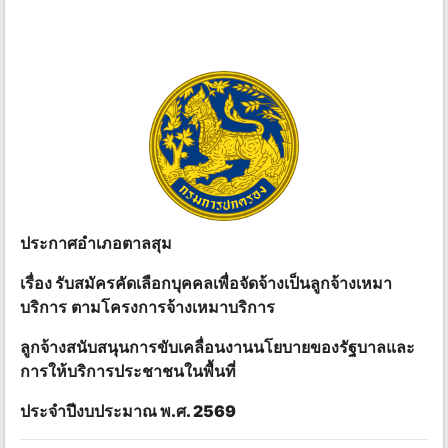
ประกาศ
อําเภอ
ตาล
สุม
เรื่อง
รับ
สมัคร
คัดเลือก
บุคคล
เพื่อ
จัด
จ้าง
เป็นลูกจ้างเหมา
บริการ
ตาม
โครงการ
จ้างเหมาบริการ
ลูกจ้าง
สนับสนุน
การ
ขับเคลื่อน
งาน
นโยบาย
ของ
รัฐบาลและ
การให้บริการประชาชน
ใน
พื้นที่
ประจํา
ปีงบประมาณ
พ.ศ. 2569