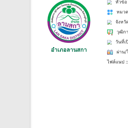
หัวข้
หมวด
จังหวั
วุฒิก
วันที่เ
อำเภอลานสกา
ผ่าน/ไ
ไฟล์แนป :