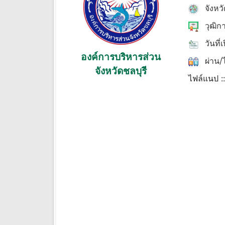
จังหว
วุฒิก
วันที่
องค์การบริหารส่วน
ผ่าน/ไ
จังหวัดชลบุรี
ไฟล์แนป :