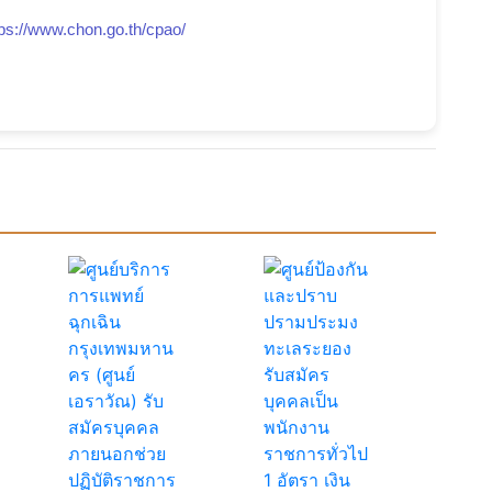
tps://www.chon.go.th/cpao/