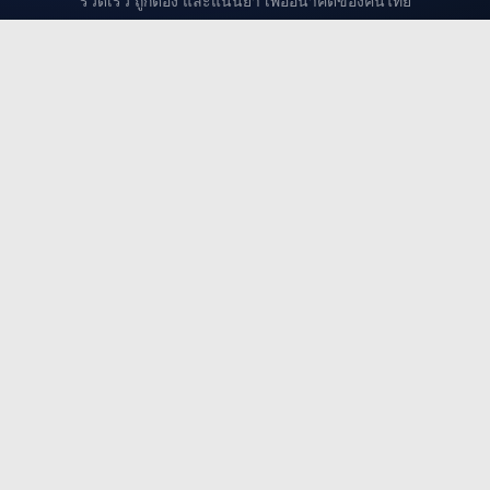
รวดเร็ว ถูกต้อง และแน่นยำ เพื่ออนาคตของคนไทย
เมนูแนะนำ
ประกาศล่าสุด
เตรียมตัวสอบ
สาระน่ารู้
ถาม-ตอบ
กลุ่มงานยอดนิยม
งานครู / ศึกษาธิการ
งานรัฐวิสาหกิจ
งานสถานศึกษา / งานมหาวิทยาลัย.
งานตำรวจ / ทหาร
ติดต่องาน