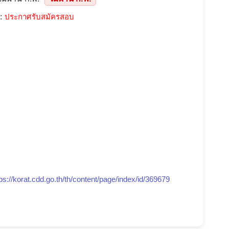
::
ประกาศรับสมัครสอบ
ps://korat.cdd.go.th/th/content/page/index/id/369679