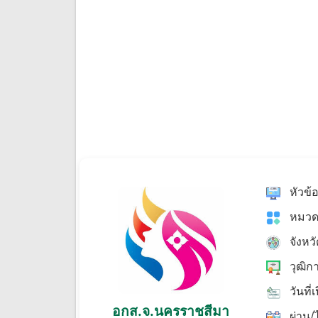
หัวข้
หมวด
จังหว
วุฒิก
วันที่
อกส.จ.นครราชสีมา
ผ่าน/ไ