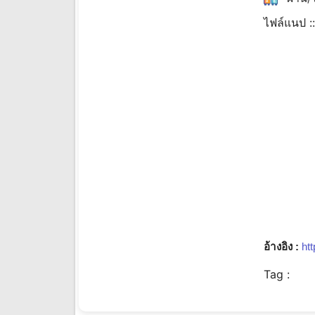
ไฟล์แนป :
อ้างอิง :
htt
Tag :