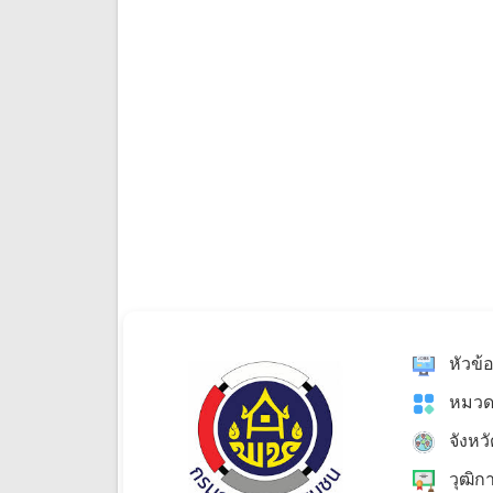
หัวข้
หมวด
จังหว
วุฒิก