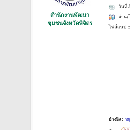
วันที่
สํานักงานพัฒนา
ผ่าน/ไ
ชุมชนจังหวัดพิจิตร
ไฟล์แนป :
อ้างอิง :
htt